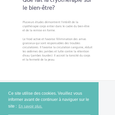
Que fait la cryothérapie sur
le bien-être?
Plusieurs études démontrent l’intérêt de la
cryothérapie corps entier dans le cadre du bien-être
et de la remise en forme.
Le froid active et favorise l’élimination des amas
graisseux qui sont responsables des troubles
circulatoires. Il favorise la circulation sanguine, réduit
les œdèmes des jambes et lutte contre la rétention
d’eau (jambes lourdes). Il accroit la tonicité du corps
et la fermeté de la peau.
Ce site utilise des cookies. Veuillez vous
informer avant de continuer à naviguer sur le
En savoir plus.
site :
Copyright
Restart your body
@ 2019. Created by
Jworks
.
Conditions d'utilisation - Mentions légales