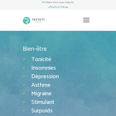
info@restart-your-body.be
0475 57 06 44
Bien-être
Tonicité
Insomnies
Dépression
Asthme
Migraine
Stimulant
Surpoids