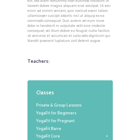
elit, sed diam nonummy nibh euismod tincidunt ut
laoreet dolore magna aliquam erat volutpat. Ut wisi
enim ad minim veniam, quis nostrud exerci tation
ullamcorper suscipit lobortis nisl ut aliquip ex ea
commodo consequat. Duis autem vel eum iriure
dolor in hendrerit in vulputate velit esse molestie
consequat, vel illum dolore eu feugiat nulla facilisis
at vero eros et accumsan et iusto odio dignissim qui
blandit praesent luptatum zzril delenit augue.
Teachers:
Classes
Private & Group Lessons
YogaFit for Beginners
YogaFit for Pregnant
YogaFit Barre
YogaFit Core