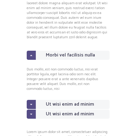
laoreet dolore magna aliquam erat volutpat. Ut wisi
enim ad minim veniam, quis nostrud exerci tation
ullamcorper suscipit lobortis nisl ut aliquip ex ea
commodo consequat. Duis autem vel eum iriure
dolor in hendrerit in vulputate velit esse molestie
consequat, vel illum dolore eu feugiat nulla facilisis
at vero eros et accumsan et iusto odio dignissim qui
blandit praesent luptatum zzril delenit augue.
Morbi vel facilisis nulla
posuere?
Duis mollis, est non commodo luctus, nisi erat
porttitor ligula, eget lacinia odio sem nec elit.
Integer posuere erat a ante venenatis dapibus
posuere velit aliquet. Duis mollis, est non
commodo luctus, nisi
Ut wisi enim ad minim
veniam quis nostrud?
Ut wisi enim ad minim
veniam nostrud?
Lorem ipsum dolor sit amet, consectetuer adipiscing